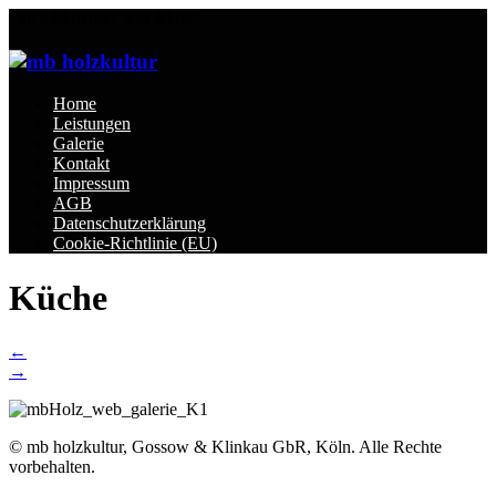
Tel: +49 (0)221 599 40 02
Home
Leistungen
Galerie
Kontakt
Impressum
AGB
Datenschutzerklärung
Cookie-Richtlinie (EU)
Küche
Post
←
→
navigation
© mb holzkultur, Gossow & Klinkau GbR, Köln. Alle Rechte
vorbehalten.