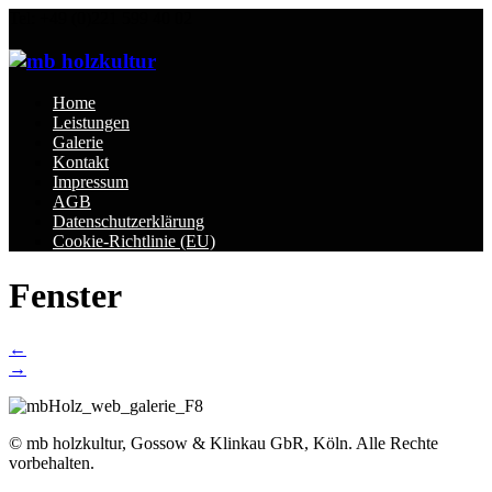
Tel: +49 (0)221 599 40 02
Home
Leistungen
Galerie
Kontakt
Impressum
AGB
Datenschutzerklärung
Cookie-Richtlinie (EU)
Fenster
Post
←
→
navigation
© mb holzkultur, Gossow & Klinkau GbR, Köln. Alle Rechte
vorbehalten.