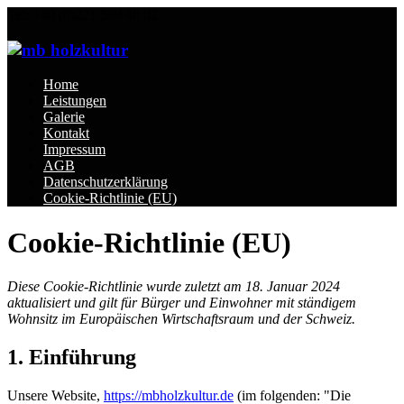
Tel: +49 (0)221 599 40 02
Home
Leistungen
Galerie
Kontakt
Impressum
AGB
Datenschutzerklärung
Cookie-Richtlinie (EU)
Cookie-Richtlinie (EU)
Diese Cookie-Richtlinie wurde zuletzt am 18. Januar 2024
aktualisiert und gilt für Bürger und Einwohner mit ständigem
Wohnsitz im Europäischen Wirtschaftsraum und der Schweiz.
1. Einführung
Unsere Website,
https://mbholzkultur.de
(im folgenden: "Die