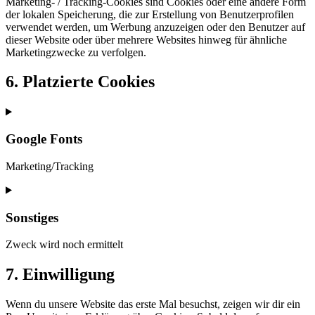
Marketing- / Tracking-Cookies sind Cookies oder eine andere Form
der lokalen Speicherung, die zur Erstellung von Benutzerprofilen
verwendet werden, um Werbung anzuzeigen oder den Benutzer auf
dieser Website oder über mehrere Websites hinweg für ähnliche
Marketingzwecke zu verfolgen.
6. Platzierte Cookies
Google Fonts
Marketing/Tracking
Consent
to
service
Sonstiges
google-
fonts
Zweck wird noch ermittelt
Consent
7. Einwilligung
to
service
Wenn du unsere Website das erste Mal besuchst, zeigen wir dir ein
sonstiges