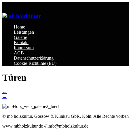
Tel: +49 (0)221 599 40 02
Home
Leistungen
Galerie
Kontakt
Impressum
AGB
Datenschutzerklärung
Cookie-Richtlinie (EU)
Türen
Post
←
→
navigation
© mb holzkultur, Gossow & Klinkau GbR, Köln. Alle Rechte vorbeha
www.mbholzkultur.de // info@mbholzkultur.de