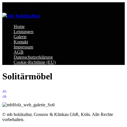
Tel: +49 (0)221 599 40 02
Home
Leistungen
Galerie
Kontakt
Impressum
AGB
Datenschutzerklärung
Cookie-Richtlinie (EU)
Solitärmöbel
Post
←
→
navigation
© mb holzkultur, Gossow & Klinkau GbR, Köln. Alle Rechte
vorbehalten.